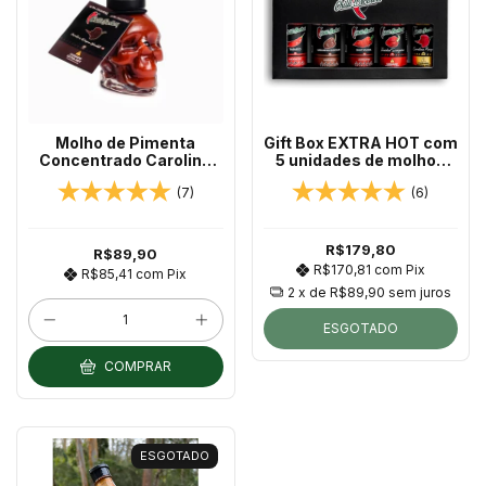
Molho de Pimenta
Gift Box EXTRA HOT com
Concentrado Carolina
5 unidades de molhos
Reaper ( CHOCOLATE )
60ml Chilli Brothers
(7)
(6)
Caveira 30ml Chilli
Brothers
R$179,80
R$89,90
R$170,81
com
Pix
R$85,41
com
Pix
2
x de
R$89,90
sem juros
ESGOTADO
COMPRAR
ESGOTADO