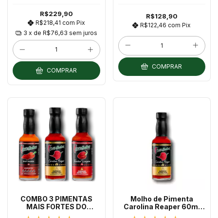
R$229,90
R$128,90
R$218,41
com
Pix
R$122,46
com
Pix
3
x de
R$76,63
sem juros
COMPRAR
COMPRAR
COMBO 3 PIMENTAS
Molho de Pimenta
MAIS FORTES DO
Carolina Reaper 60ml
MUNDO - 3 molhos 60ml
Chilli Brothers PIMENTA