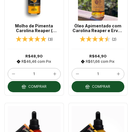
Molho de Pimenta
Óleo Apimentado com
Carolina Reaper (
Carolina Reaper e Ervas
YELLOW ) 60ml Chilli
100ml
(3)
(2)
Brothers PIMENTA MAIS
FORTE DO MUNDO
R$48,90
R$64,90
R$46,46
com
Pix
R$61,66
com
Pix
COMPRAR
COMPRAR