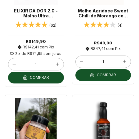
ELIXIR DA DOR 2.0 -
Molho Agridoce Sweet
Molho Ultra
Chilli de Morango com
Concentrado de
Carolina Reaper 250g -
(62)
(4)
Carolina Reaper
Chilli Brothers
R$149,90
R$49,90
R$142,41
com
Pix
R$47,41
com
Pix
2
x de
R$74,95
sem juros
COMPRAR
COMPRAR