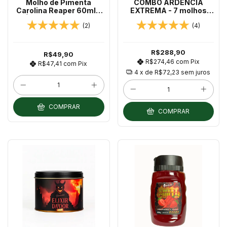
Molho de Pimenta
COMBO ARDÊNCIA
Carolina Reaper 60ml -
EXTREMA - 7 molhos
RÓTULO OLD SCHOOL
60ml + Picles de
(2)
(4)
2018
Jalapeño + BRINDE!
Chilli Brothers
R$288,90
R$49,90
R$274,46
com
Pix
R$47,41
com
Pix
4
x de
R$72,23
sem juros
COMPRAR
COMPRAR