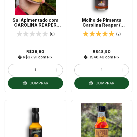
Sal Apimentado com
Molho de Pimenta
CAROLINA REAPER
Carolina Reaper (
200g
CHOCOLATE ) 60ml
(0)
(2)
Chilli Brothers PIMENTA
MAIS FORTE DO MUNDO
R$39,90
R$48,90
R$37,91
com
Pix
R$46,46
com
Pix
COMPRAR
COMPRAR