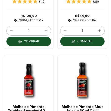
(110)
(26)
+ BRINDE! Chilli Brothers
MAIS FORTE DO MUNDO
R$109,90
R$44,90
R$104,41
com
Pix
R$42,66
com
Pix
COMPRAR
COMPRAR
Molho de Pimenta
Molho de Pimenta Bhut
Trinidad Scorpion 60ml
Jolokia 60ml Chilli