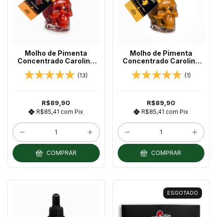
Molho de Pimenta
Molho de Pimenta
Concentrado Carolina
Concentrado Carolina
Reaper ( RED ) Caveira
Reaper ( YELLOW )
(13)
(1)
30ml Chilli Brothers
Caveira 30ml Chilli
Brothers
R$89,90
R$89,90
R$85,41
com
Pix
R$85,41
com
Pix
COMPRAR
COMPRAR
ESGOTADO